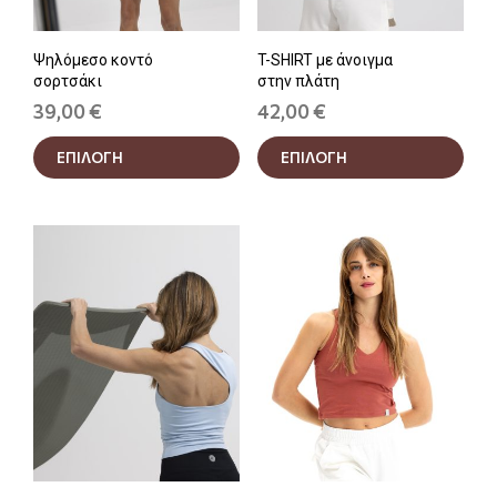
προϊόντος
προϊ
Ψηλόμεσο κοντό
T-SHIRT με άνοιγμα
σορτσάκι
στην πλάτη
39,00
€
42,00
€
Αυτό
Αυτ
ΕΠΙΛΟΓΗ
ΕΠΙΛΟΓΗ
το
το
προϊόν
προϊ
έχει
έχει
πολλαπλές
πολ
παραλλαγές.
παρα
Οι
Οι
επιλογές
επιλ
μπορούν
μπο
να
να
επιλεγούν
επιλ
στη
στη
σελίδα
σελί
του
του
προϊόντος
προϊ