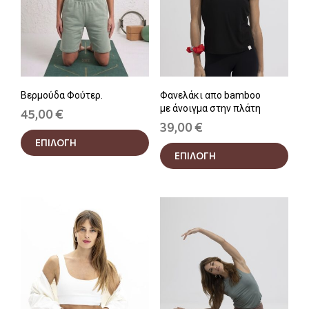
Βερμούδα Φούτερ.
Φανελάκι απο bamboo
με άνοιγμα στην πλάτη
45,00
€
39,00
€
Αυτό
Αυτ
ΕΠΙΛΟΓΗ
το
ΕΠΙΛΟΓΗ
το
προϊόν
προϊ
έχει
έχει
πολλαπλές
πολ
παραλλαγές.
παρα
Οι
Οι
επιλογές
επιλ
μπορούν
μπο
να
να
επιλεγούν
επιλ
στη
στη
σελίδα