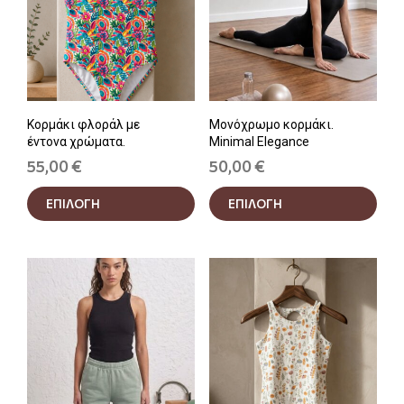
Κορμάκι φλοράλ με
Μονόχρωμο κορμάκι.
έντονα χρώματα.
Minimal Elegance
55,00
€
50,00
€
Αυτό
Αυτ
ΕΠΙΛΟΓΗ
ΕΠΙΛΟΓΗ
το
το
προϊόν
προϊ
έχει
έχει
πολλαπλές
πολ
παραλλαγές.
παρα
Οι
Οι
επιλογές
επιλ
μπορούν
μπο
να
να
επιλεγούν
επιλ
στη
στη