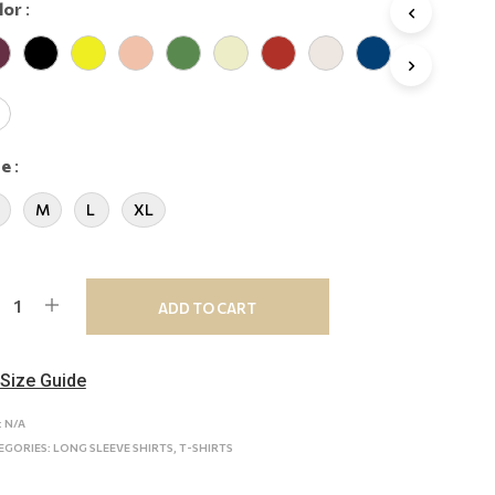
lor
:
ze
:
M
L
XL
ADD TO CART
Size Guide
:
N/A
EGORIES:
LONG SLEEVE SHIRTS
,
T-SHIRTS