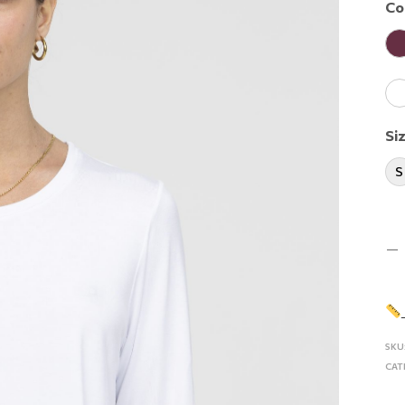
Co
Si
S
SKU
CAT