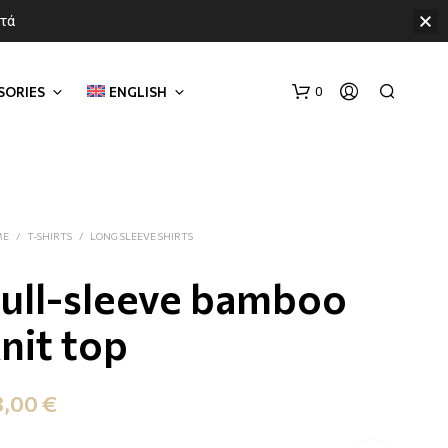
ετά
SORIES
ENGLISH
0
ME
/
T-SHIRTS
/
LONG SLEEVE SHIRTS
ull-sleeve bamboo
nit top
3,00
€