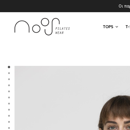
Οι πα
TOPS
T-