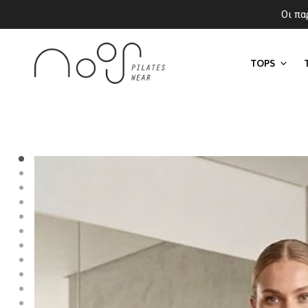
Οι πα
TOPS