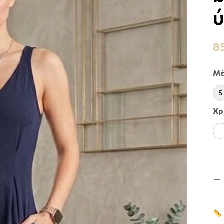
8
Μέ
S
Xρ