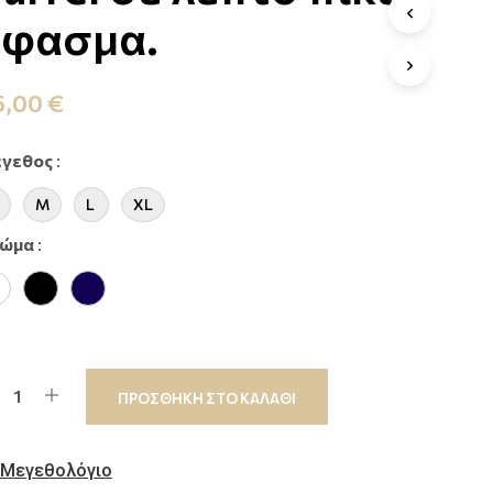
ύφασμα.
5,00
€
γεθος
:
M
L
XL
ώμα
:
ΠΡΟΣΘΗΚΗ ΣΤΟ ΚΑΛΑΘΙ
Μεγεθολόγιο