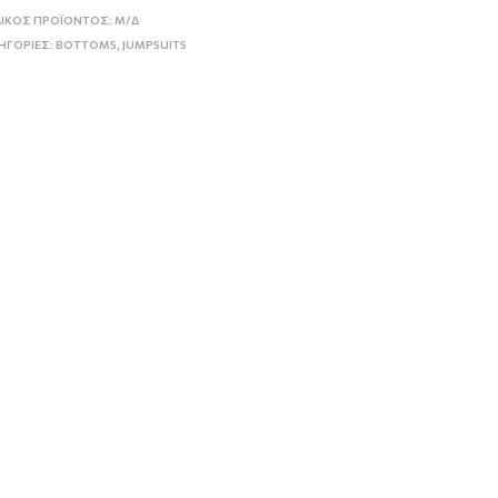
ΙΚΟΣ ΠΡΟΪΟΝΤΟΣ:
Μ/Δ
ΗΓΟΡΙΕΣ:
BOTTOMS
,
JUMPSUITS