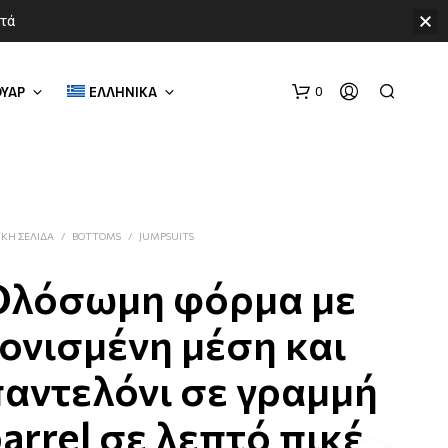
ετά
ΥΑΡ
ΕΛΛΗΝΙΚΑ
0
ΙΚΗ ΣΕΛΙΔΑ
/
BOTTOMS
/
JUMPSUITS
Ολόσωμη φόρμα με
ονισμένη μέση και
αντελόνι σε γραμμή
arrel σε λεπτό πικέ