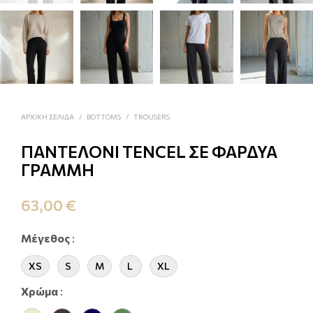
ΑΡΧΙΚΗ ΣΕΛΙΔΑ
/
BOTTOMS
/
TROUSERS
ΠΑΝΤΕΛOΝΙ TENCEL ΣΕ ΦΑΡΔΥΑ
ΓΡΑΜΜΗ
63,00
€
Μέγεθος
:
XS
S
M
L
XL
Xρώμα
: