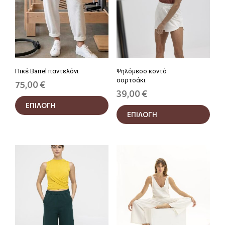
Πικέ Barrel παντελόνι
Ψηλόμεσο κοντό
σορτσάκι
75,00
€
39,00
€
Αυτό
Αυτ
ΕΠΙΛΟΓΗ
το
ΕΠΙΛΟΓΗ
το
προϊόν
προϊ
έχει
έχει
πολλαπλές
πολ
παραλλαγές.
παρα
Οι
Οι
επιλογές
επιλ
μπορούν
μπο
να
να
επιλεγούν
επιλ
στη
στη
σελίδα