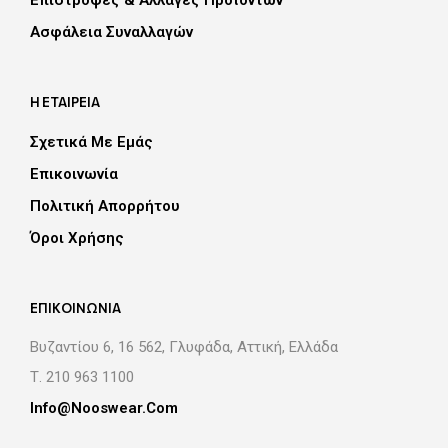
Επιστροφές & Αλλαγές Προϊόντων
του
προϊόντος
προϊ
Aσφάλεια Συναλλαγών
Η ΕΤΑΙΡΕΙΑ
Σχετικά Με Εμάς
Επικοινωνία
Πολιτική Απορρήτου
Όροι Χρήσης
EΠΙΚΟΙΝΩΝΙΑ
Βυζαντίου 6, 16 562, Γλυφάδα, Αττική, Eλλάδα
Τ. 210 963 1100
Info@nooswear.com