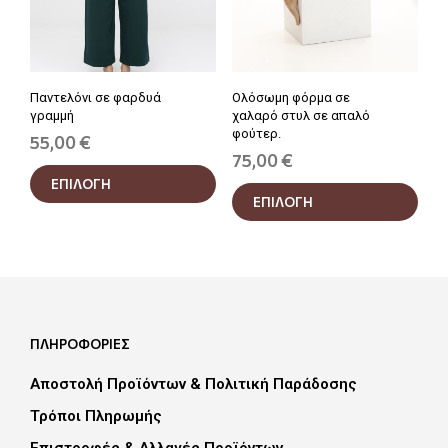
σελί
του
του
προϊόντος
προϊ
Παντελόνι σε φαρδυά
Ολόσωμη φόρμα σε
γραμμή
χαλαρό στυλ σε απαλό
φούτερ.
55,00
€
75,00
€
Αυτό
Αυτ
ΕΠΙΛΟΓΗ
το
ΕΠΙΛΟΓΗ
το
προϊόν
προϊ
έχει
έχει
πολλαπλές
πολ
παραλλαγές.
παρα
Οι
Οι
επιλογές
επιλ
μπορούν
ΠΛΗΡΟΦΟΡΙΕΣ
μπο
να
να
επιλεγούν
Αποστολή Προϊόντων & Πολιτική Παράδοσης
επιλ
στη
στη
Τρόποι Πληρωμής
σελίδα
σελί
του