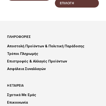
προϊόν
ΕΠΙΛΟΓΗ
το
έχει
προϊ
πολλαπλές
έχει
παραλλαγές.
πολ
Οι
παρα
επιλογές
Οι
μπορούν
επιλ
να
ΠΛΗΡΟΦΟΡΙΕΣ
μπο
επιλεγούν
να
Αποστολή Προϊόντων & Πολιτική Παράδοσης
στη
επιλ
σελίδα
στη
Τρόποι Πληρωμής
του
σελί
Επιστροφές & Αλλαγές Προϊόντων
προϊόντος
του
προϊ
Aσφάλεια Συναλλαγών
Η ΕΤΑΙΡΕΙΑ
Σχετικά Με Εμάς
Επικοινωνία