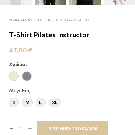
ΑΡΧΙΚΗ ΣΕΛΙΔΑ
/
T-SHIRTS
/
SHORT SLEEVE SHIRTS
Τ-Shirt Pilates Instructor
47,00
€
Xρώμα
:
Μέγεθος
:
S
M
L
XL
ΠΡΟΣΘΗΚΗ ΣΤΟ ΚΑΛΑΘΙ